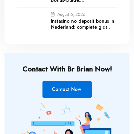
Bonus‑Guide:
Willkommensbonus,
Umsatzbedingungen &
August 6, 2026
Auszahlungsdetails
Instasino no deposit bonus in
Nederland: complete gids
voor registratie, verificatie en
opnames
Contact With Br Brian Now!
Contact Now!