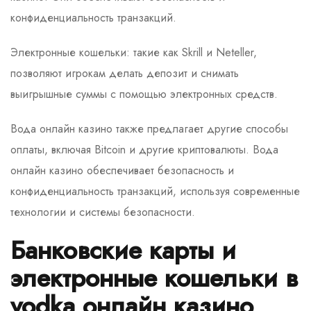
конфиденциальность транзакций.
Электронные кошельки: такие как Skrill и Neteller,
позволяют игрокам делать депозит и снимать
выигрышные суммы с помощью электронных средств.
Вода онлайн казино также предлагает другие способы
оплаты, включая Bitcoin и другие криптовалюты. Вода
онлайн казино обеспечивает безопасность и
конфиденциальность транзакций, используя современные
технологии и системы безопасности.
Банковские карты и
электронные кошельки в
vodka онлайн казино