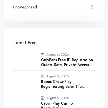
Uncategorized
(1)
Latest Post
August 6, 2026
OnlyFans Free ID Registration
Guide: Safe, Private Access
for a Sexy Experience
August 6, 2026
Bonus CrownPlay:
Registrierung Schritt für
Schritt und Bonus aktivieren
August 6, 2026
CrownPlay Casino