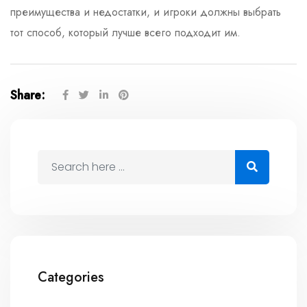
преимущества и недостатки, и игроки должны выбрать
тот способ, который лучше всего подходит им.
Share:
Categories