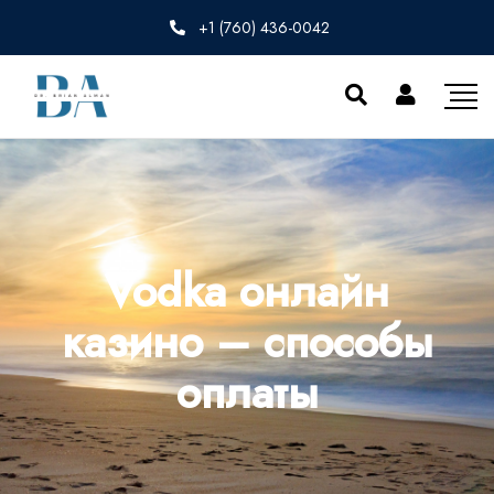
+1 (760) 436-0042
Vodka онлайн
казино – способы
оплаты