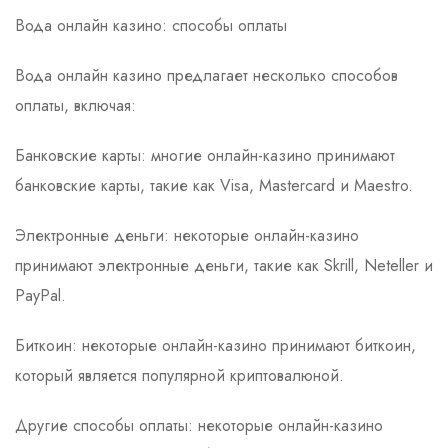
Вода онлайн казино: способы оплаты
Вода онлайн казино предлагает несколько способов
оплаты, включая:
Банковские карты: многие онлайн-казино принимают
банковские карты, такие как Visa, Mastercard и Maestro.
Электронные деньги: некоторые онлайн-казино
принимают электронные деньги, такие как Skrill, Neteller и
PayPal.
Биткоин: некоторые онлайн-казино принимают биткоин,
который является популярной криптовалюной.
Другие способы оплаты: некоторые онлайн-казино