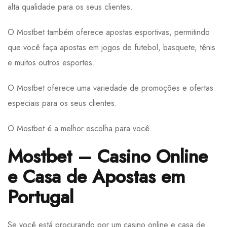
alta qualidade para os seus clientes.
O Mostbet também oferece apostas esportivas, permitindo
que você faça apostas em jogos de futebol, basquete, tênis
e muitos outros esportes.
O Mostbet oferece uma variedade de promoções e ofertas
especiais para os seus clientes.
O Mostbet é a melhor escolha para você.
Mostbet – Casino Online
e Casa de Apostas em
Portugal
Se você está procurando por um casino online e casa de