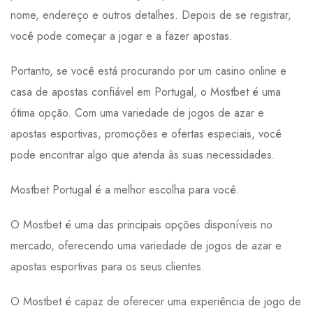
nome, endereço e outros detalhes. Depois de se registrar,
você pode começar a jogar e a fazer apostas.
Portanto, se você está procurando por um casino online e
casa de apostas confiável em Portugal, o Mostbet é uma
ótima opção. Com uma variedade de jogos de azar e
apostas esportivas, promoções e ofertas especiais, você
pode encontrar algo que atenda às suas necessidades.
Mostbet Portugal é a melhor escolha para você.
O Mostbet é uma das principais opções disponíveis no
mercado, oferecendo uma variedade de jogos de azar e
apostas esportivas para os seus clientes.
O Mostbet é capaz de oferecer uma experiência de jogo de