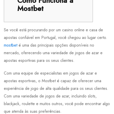
Como Funciona a
Mostbet
Se você está procurando por um casino online e casa de
apostas confiável em Portugal, você chegou ao lugar certo.
mostbet
é uma das principais opções disponíveis no
mercado, oferecendo uma variedade de jogos de azar e
apostas esportivas para os seus clientes.
Com uma equipe de especialistas em jogos de azar e
apostas esportivas, o Mostbet é capaz de oferecer uma
experiência de jogo de alta qualidade para os seus clientes.
Com uma variedade de jogos de azar, incluindo slots,
blackjack, roulette e muitos outros, você pode encontrar algo
que atenda às suas preferências.