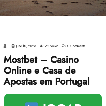
June 10, 2026
62 Views
0 Comments
Mostbet – Casino
Online e Casa de
Apostas em Portugal