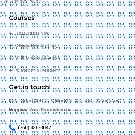
Privacy Policy
Courses
Less Stress Now
Guided Meditation
Self Mastery Course
6 Steps To Freedom
Get in touch!
Renowned Author & Expert in Reducing Stress for
Happier, More Productive Lives
(760) 436-0042