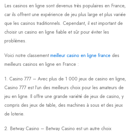
Les casinos en ligne sont devenus très populaires en France,
car ils offrent une expérience de jeu plus large et plus variée
que les casinos traditionnels. Cependant, il est important de
choisir un casino en ligne fiable et sûr pour éviter les
problèmes.
Voici notre classement
meilleur casino en ligne france
des
meilleurs casinos en ligne en France :
1. Casino 777 – Avec plus de 1 000 jeux de casino en ligne,
Casino 777 est l’un des meilleurs choix pour les amateurs de
jeu en ligne. Il offre une grande variété de jeux de casino, y
compris des jeux de table, des machines à sous et des jeux
de loterie.
2. Betway Casino – Betway Casino est un autre choix