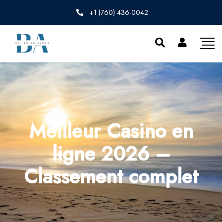
+1 (760) 436-0042
Meilleur Casino en
ligne 2026 –
Classement complet